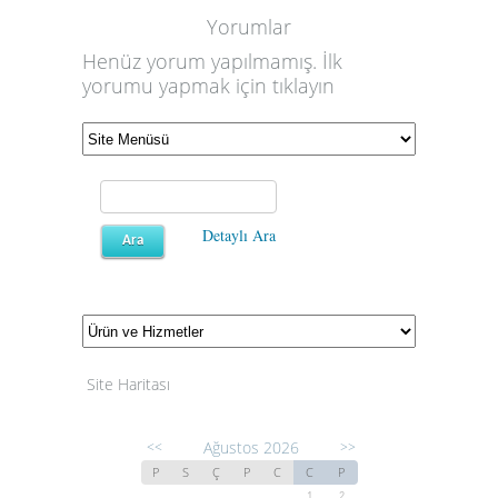
Yorumlar
Henüz yorum yapılmamış. İlk
yorumu yapmak için
tıklayın
Detaylı Ara
Site Haritası
Ağustos 2026
<<
>>
P
S
Ç
P
C
C
P
1
2