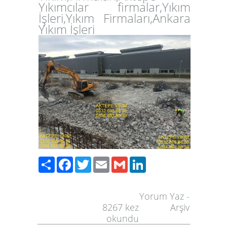
Yıkımcılar firmalar,Yıkım
İşleri,Yıkım Firmaları,Ankara
Yıkım İşleri
Paylaş
Facebook
Twitter
Email
Gmail
LinkedIn
Yorum Yaz
-
8267
kez
Arşiv
okundu