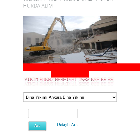
HURDA ALIM
http://www.mertyikimharfiyat.com/index.php
p=sayfa&id=15
Detaylı Ara